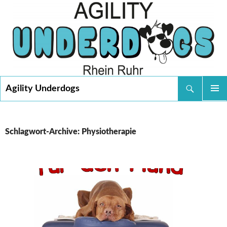
Suchen
Agility Underdogs
SPRINGE
PRIMÄR
ZUM
MENÜ
INHALT
Schlagwort-Archive: Physiotherapie